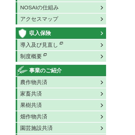
NOSAIの仕組み
アクセスマップ
収入保険
導入及び見直し
制度概要
事業のご紹介
農作物共済
家畜共済
果樹共済
畑作物共済
園芸施設共済