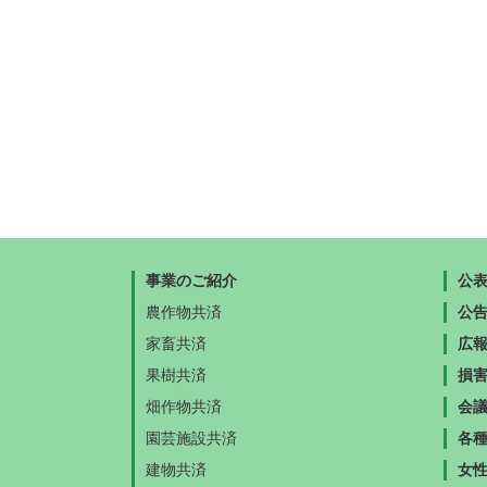
事業のご紹介
公
農作物共済
公
家畜共済
広
果樹共済
損
畑作物共済
会
園芸施設共済
各
建物共済
女