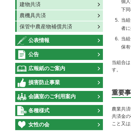
個人
建物共済
下同
農機具共済
当組
保管中農産物補償共済
者に
当組
公表情報
保有
公告
当組合は
広報紙のご案内
す。
損害防止事業
重要事
会議室のご利用案内
農業共済
各種様式
共済金の
こと又は
女性の会