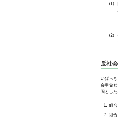
反社
いばらき
会申合せ
固とした
組合
組合