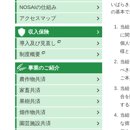
いばらき
NOSAIの仕組み
の基本で
アクセスマップ
当組
収入保険
に関
導入及び見直し
個人
様と
制度概要
当組
事業のご紹介
べき
ご本
農作物共済
当組
家畜共済
合を
果樹共済
する
畑作物共済
当組
園芸施設共済
な措