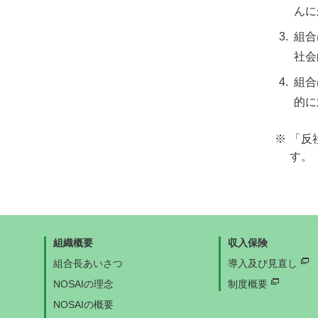
んに
組合
社会
組合
的に
※
「反
す。
組織概要
収入保険
組合長あいさつ
導入及び見直し
NOSAIの理念
制度概要
NOSAIの概要