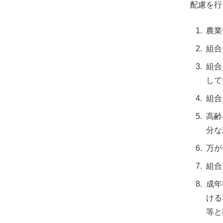
配慮を行
農業
組合
組合
して
組合
高齢
分な
万が
組合
成年
ける
等と